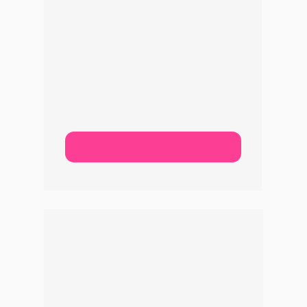
Escolher